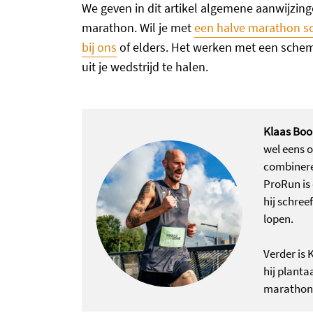
We geven in dit artikel algemene aanwijzin
marathon. Wil je met
een halve marathon sc
bij ons
of elders. Het werken met een sche
uit je wedstrijd te halen.
Klaas Bo
wel eens o
combinere
ProRun is 
hij schree
lopen.
Verder is 
hij planta
marathon i