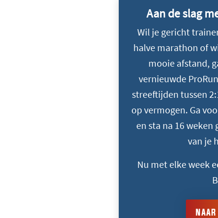
Aan de slag m
Wil je gericht train
halve marathon of wi
mooie afstand, g
vernieuwde ProRun-
streeftijden tussen 2
op vermogen. Ga voor
en sta na 16 weken 
van je 
Nu met elke week ee
B
NAAR