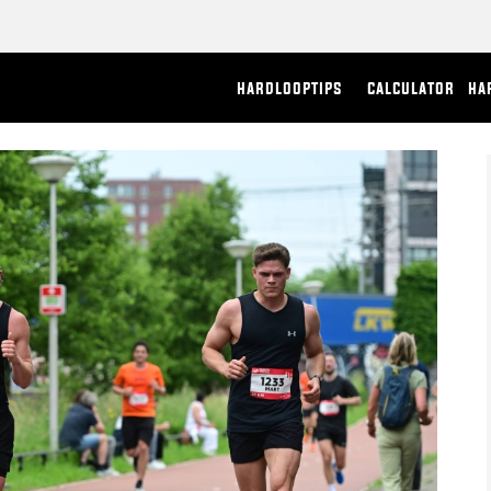
hardlooptips
calculator
ha