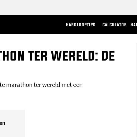
hardlooptips
calculator
ha
thon ter wereld: de
ste marathon ter wereld met een
gen