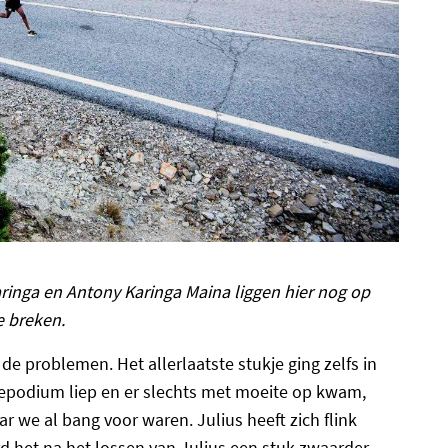
Karinga en Antony Karinga Maina liggen hier nog op
e breken.
de problemen. Het allerlaatste stukje ging zelfs in
repodium liep en er slechts met moeite op kwam,
r we al bang voor waren. Julius heeft zich flink
d het na het lossen van Julius een stuk zwaarder.