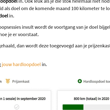
loopdoel
in. Ook leuk als je die stok helemaal niet nod
eld als doel om de komende maand 100 kilometer te lop
doel
in.
loopsessies invult wordt de voortgang van je doel bijg
hoe je er voorstaat.
gehaald, dan wordt deze toegevoegd aan je prijzenkas
g
jouw hardloopdoel
in.