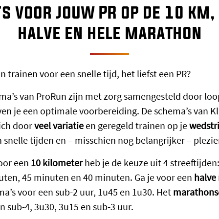
s voor jouw PR op de 10 km, 
halve en hele marathon
n trainen voor een snelle tijd, het liefst een PR?
ma’s van ProRun zijn met zorg samengesteld door loo
en je een optimale voorbereiding. De schema’s van K
ich door
veel variatie
en geregeld trainen op je
wedstr
in snelle tijden en – misschien nog belangrijker – plezi
voor een
10 kilometer
heb je de keuze uit 4 streeftijden
uten, 45 minuten en 40 minuten. Ga je voor een
halve
a’s voor een sub-2 uur, 1u45 en 1u30. Het
marathon
n sub-4, 3u30, 3u15 en sub-3 uur.