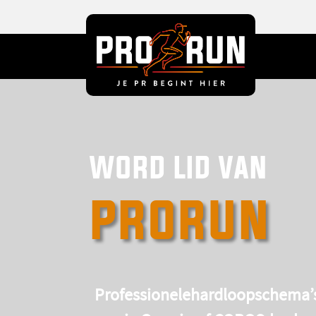
word lid van
prorun
Professionele
hardloopschema’