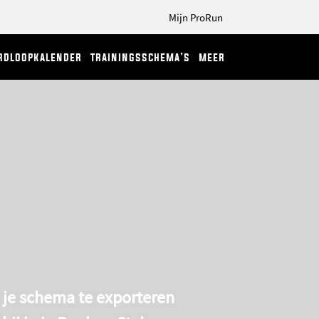
Mijn ProRun
rdloopkalender
trainingsschema’s
meer
 je schema te exporteren