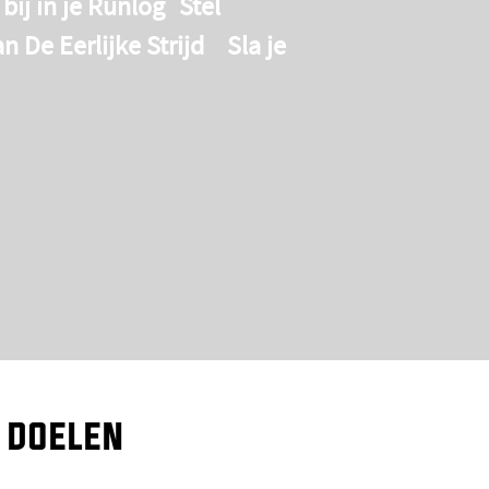
ij in je
Runlog
Stel
an
De Eerlijke Strijd
Sla je
 doelen