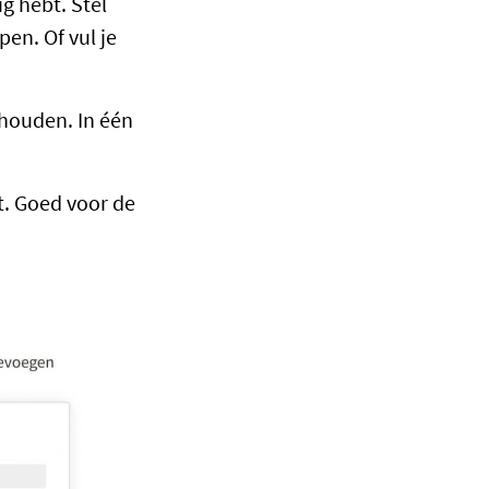
ig hebt. Stel
en. Of vul je
ehouden. In één
t. Goed voor de