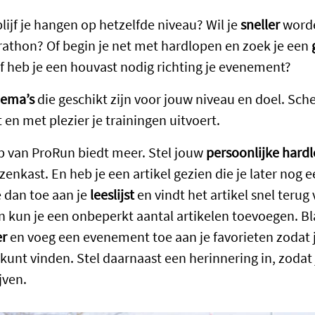
lijf je hangen op hetzelfde niveau? Wil je
sneller
worde
rathon? Of begin je net met hardlopen en zoek je een
 heb je een houvast nodig richting je evenement?
hema’s
die geschikt zijn voor jouw niveau en doel. Sch
 en met plezier je trainingen uitvoert.
p van ProRun biedt meer. Stel jouw
persoonlijke hard
jzenkast. En heb je een artikel gezien die je later nog e
 dan toe aan je
leeslijst
en vindt het artikel snel terug
un kun je een onbeperkt aantal artikelen toevoegen. B
er
en voeg een evenement toe aan je favorieten zodat 
kunt vinden. Stel daarnaast een herinnering in, zodat 
ijven.