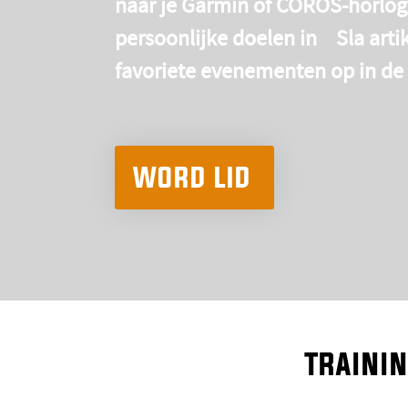
naar je Garmin of COROS-horlo
persoonlijke
doelen
in
Sla arti
favoriete evenementen op in de
WORD LID
traini