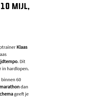
10 mijl,
ptrainer
Klaas
laas
ijdtempo
. Dit
er in hardlopen.
: binnen 60
 marathon
dan
schema
geeft je