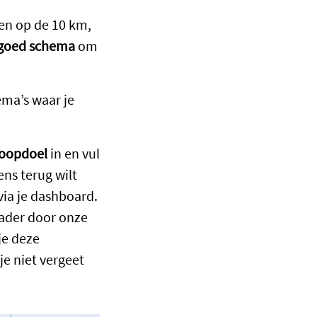
n op de 10 km,
goed schema
om
ema’s waar je
loopdoel
in en vul
ens terug wilt
 via je dashboard.
lader door onze
je deze
je niet vergeet