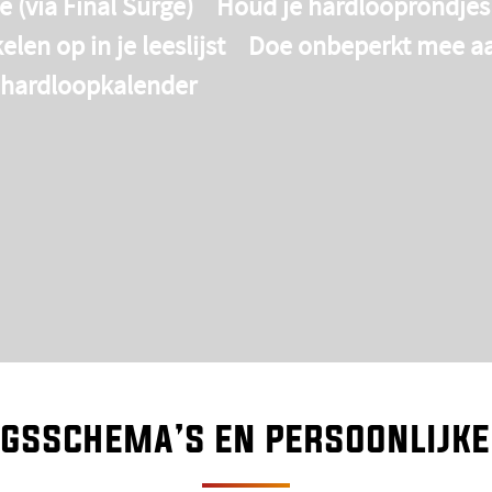
ge
(via Final Surge)
Houd je hardlooprondjes b
kelen op in je
leeslijst
Doe onbeperkt mee a
hardloopkalender
ngsschema’s en persoonlijke