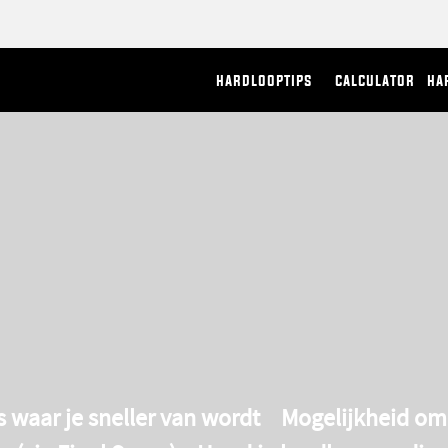
hardlooptips
calculator
ha
s
waar je sneller van wordt
Mogelijkheid om