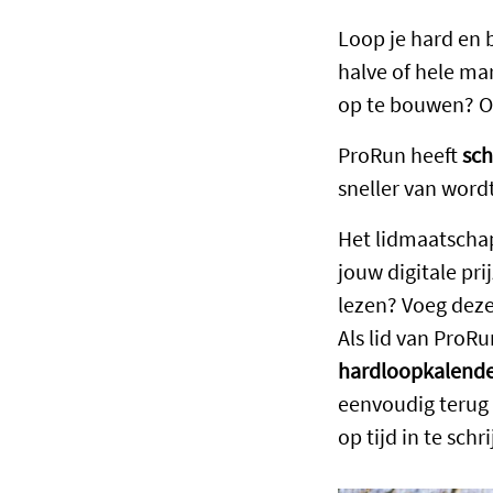
Loop je hard en b
halve of hele ma
op te bouwen? Of
ProRun heeft
sc
sneller van wordt
Het lidmaatscha
jouw digitale pri
lezen? Voeg deze
Als lid van ProR
hardloopkalend
eenvoudig terug 
op tijd in te schr