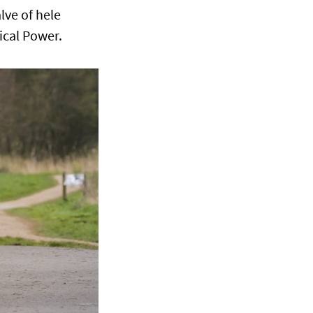
lve of hele
tical Power.