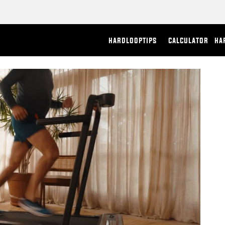
hardlooptips
calculator
ha