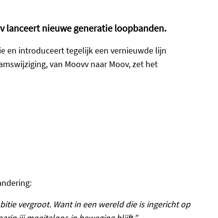
oov lanceert nieuwe generatie loopbanden.
 en introduceert tegelijk een vernieuwde lijn
mswijziging, van Moovv naar Moov, zet het
andering:
ie vergroot. Want in een wereld die is ingericht op
in jij moeiteloos in beweging blijft.”