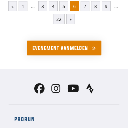
«
1
...
3
4
5
6
7
8
9
...
22
»
EVENEMENT AANMELDEN
prorun