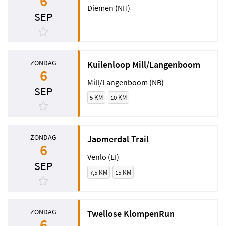
6
Diemen (NH)
SEP
ZONDAG
Kuilenloop Mill/Langenboom
6
Mill/Langenboom (NB)
SEP
5 KM
10 KM
ZONDAG
Jaomerdal Trail
6
Venlo (LI)
SEP
7,5 KM
15 KM
ZONDAG
Twellose KlompenRun
6