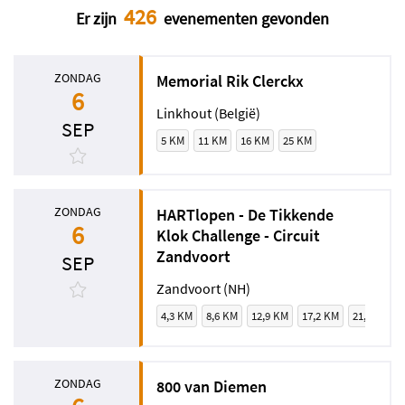
426
Er zijn
evenementen gevonden
ZONDAG
Memorial Rik Clerckx
6
Linkhout (België)
SEP
5 KM
11 KM
16 KM
25 KM
ZONDAG
HARTlopen - De Tikkende
6
Klok Challenge - Circuit
Zandvoort
SEP
Zandvoort (NH)
4,3 KM
8,6 KM
12,9 KM
17,2 KM
21,5 KM
ZONDAG
800 van Diemen