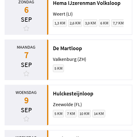
ZONDAG
Hema IJzerenman Volksloop
6
Weert (LI)
SEP
1,3 KM
2,6 KM
3,9 KM
6 KM
7,7 KM
9,9 
MAANDAG
De Martloop
7
Valkenburg (ZH)
SEP
5 KM
WOENSDAG
Hulckesteijnloop
9
Zeewolde (FL)
SEP
5 KM
7 KM
10 KM
14 KM