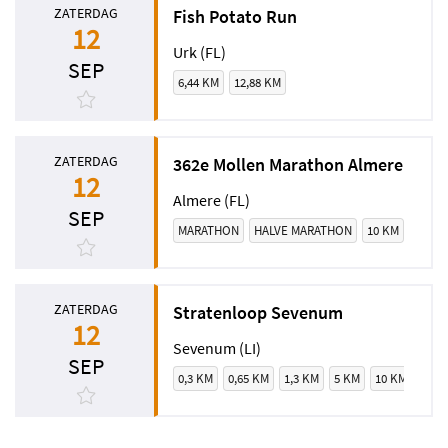
ZATERDAG
Fish Potato Run
12
Urk (FL)
SEP
6,44 KM
12,88 KM
ZATERDAG
362e Mollen Marathon Almere
12
Almere (FL)
SEP
MARATHON
HALVE MARATHON
10 KM
ZATERDAG
Stratenloop Sevenum
12
Sevenum (LI)
SEP
0,3 KM
0,65 KM
1,3 KM
5 KM
10 KM