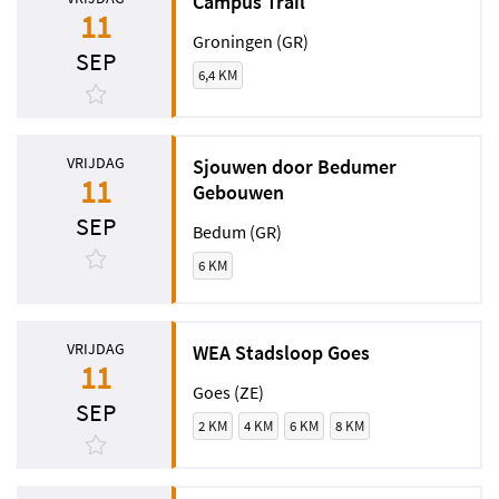
Campus Trail
11
Groningen (GR)
SEP
6,4 KM
VRIJDAG
Sjouwen door Bedumer
11
Gebouwen
SEP
Bedum (GR)
6 KM
VRIJDAG
WEA Stadsloop Goes
11
Goes (ZE)
SEP
2 KM
4 KM
6 KM
8 KM