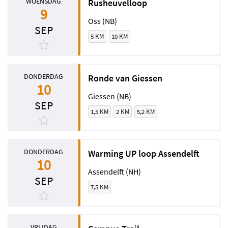
WOENSDAG
Rusheuvelloop
9
Oss (NB)
SEP
5 KM
10 KM
DONDERDAG
Ronde van Giessen
10
Giessen (NB)
SEP
1,5 KM
2 KM
5,2 KM
DONDERDAG
Warming UP loop Assendelft
10
Assendelft (NH)
SEP
7,5 KM
VRIJDAG