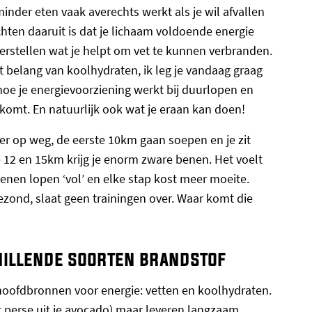
nder eten vaak averechts werkt als je wil afvallen
chten daaruit is dat je lichaam voldoende energie
erstellen wat je helpt om vet te kunnen verbranden.
 belang van koolhydraten, ik leg je vandaag graag
 hoe je energievoorziening werkt bij duurlopen en
omt. En natuurlijk ook wat je eraan kan doen!
ker op weg, de eerste 10km gaan soepen en je zit
e 12 en 15km krijg je enorm zware benen. Het voelt
enen lopen ‘vol’ en elke stap kost meer moeite.
gezond, slaat geen trainingen over. Waar komt die
hillende soorten brandstof
 hoofdbronnen voor energie: vetten en koolhydraten.
et perse uit je avocado) maar leveren langzaam