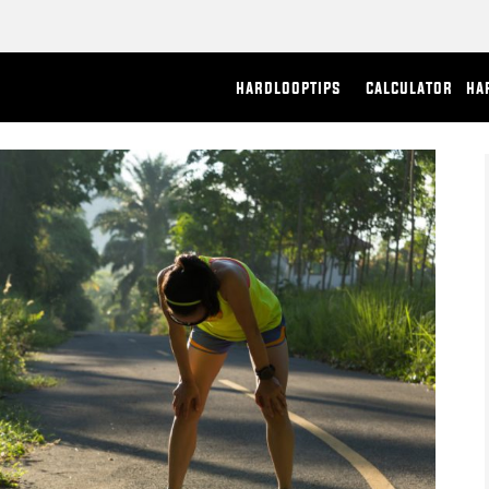
hardlooptips
calculator
ha