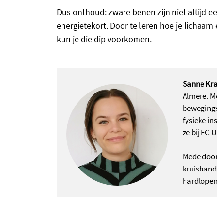
Dus onthoud: zware benen zijn niet altijd e
energietekort. Door te leren hoe je lichaam
kun je die dip voorkomen.
Sanne Kr
Almere. Me
bewegings
fysieke i
ze bij FC 
Mede door
kruisbandb
hardlopen