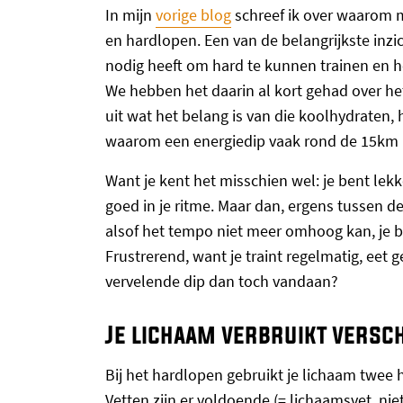
In mijn
vorige blog
schreef ik over waarom mi
en hardlopen. Een van de belangrijkste inzi
nodig heeft om hard te kunnen trainen en h
We hebben het daarin al kort gehad over het
uit wat het belang is van die koolhydraten,
waarom een energiedip vaak rond de 15km k
Want je kent het misschien wel: je bent lek
goed in je ritme. Maar dan, ergens tussen d
alsof het tempo niet meer omhoog kan, je b
Frustrerend, want je traint regelmatig, eet 
vervelende dip dan toch vandaan?
Je lichaam verbruikt versc
Bij het hardlopen gebruikt je lichaam twee
Vetten zijn er voldoende (= lichaamsvet, ni