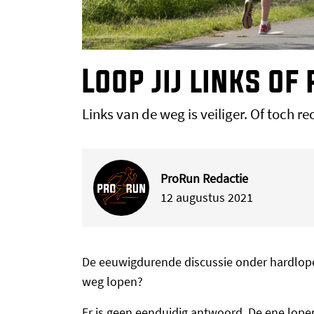
Loop jij links o
Links van de weg is veiliger. Of toch re
ProRun Redactie
12 augustus 2021
De eeuwigdurende discussie onder hardlopers
weg lopen?
Er is geen eenduidig antwoord. De ene loper