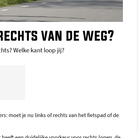
f rechts van de weg?
chts? Welke kant loop jij?
: moet je nu links of rechts van het fietspad of de
 heeft een duidelijke voorkeur voor rechts lopen, de