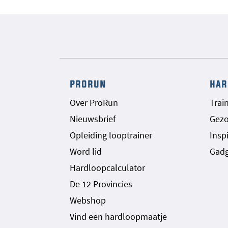
prorun
har
Over ProRun
Trai
Nieuwsbrief
Gez
Opleiding looptrainer
Inspi
Word lid
Gadg
Hardloopcalculator
De 12 Provincies
Webshop
Vind een hardloopmaatje