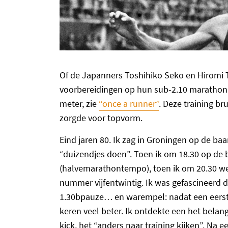
Of de Japanners Toshihiko Seko en Hiromi 
voorbereidingen op hun sub-2.10 marathon
meter, zie
“once a runner”
. Deze training b
zorgde voor topvorm.
Eind jaren 80. Ik zag in Groningen op de b
“duizendjes doen”. Toen ik om 18.30 op de
(halvemarathontempo), toen ik om 20.30 weg
nummer vijfentwintig. Ik was gefascineerd 
1.30bpauze… en warempel: nadat een eerst
keren veel beter. Ik ontdekte een het belang
kick, het “anders naar training kijken”. Na 