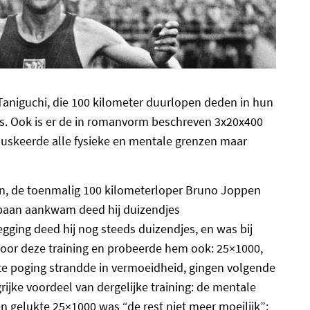
Taniguchi, die 100 kilometer duurlopen deden in hun
s. Ook is er de in romanvorm beschreven 3x20x400
ruuskeerde alle fysieke en mentale grenzen maar
aan, de toenmalig 100 kilometerloper Bruno Joppen
 baan aankwam deed hij duizendjes
ging deed hij nog steeds duizendjes, en was bij
door deze training en probeerde hem ook: 25×1000,
e poging strandde in vermoeidheid, gingen volgende
rijke voordeel van dergelijke training: de mentale
een gelukte 25×1000 was “de rest niet meer moeilijk”: