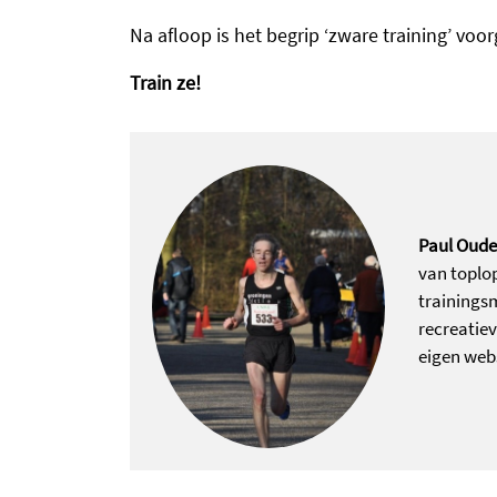
Na afloop is het begrip ‘zware training’ vo
Train ze!
Paul Oude 
van toplop
trainings
recreatiev
eigen web