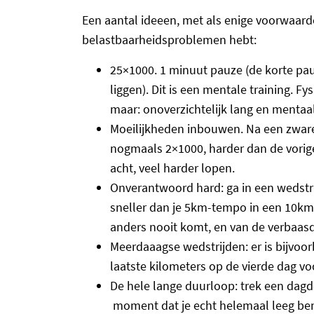
Een aantal ideeen, met als enige voorwaarde
belastbaarheidsproblemen hebt:
25×1000. 1 minuut pauze (de korte pauz
liggen). Dit is een mentale training. F
maar: onoverzichtelijk lang en mentaa
Moeilijkheden inbouwen. Na een zware 8
nogmaals 2×1000, harder dan de vorige
acht, veel harder lopen.
Onverantwoord hard: ga in een wedstr
sneller dan je 5km-tempo in een 10km-
anders nooit komt, en van de verbaas
Meerdaaagse wedstrijden: er is bijvoo
laatste kilometers op de vierde dag voo
De hele lange duurloop: trek een dagde
moment dat je echt helemaal leeg bent.