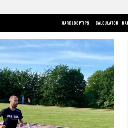
hardlooptips
calculator
ha