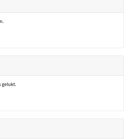
n.
s gelukt.