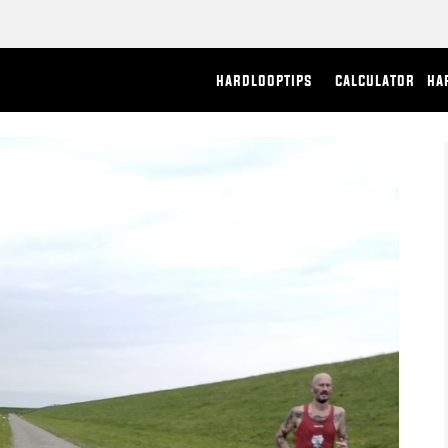
hardlooptips
calculator
ha