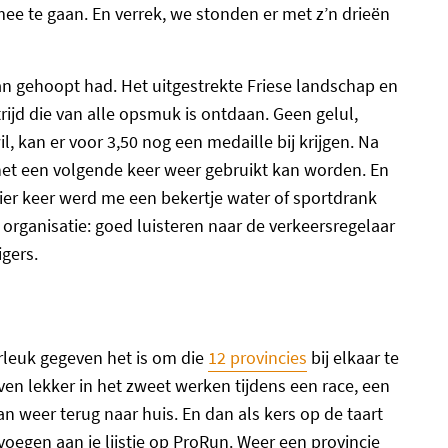
ee te gaan. En verrek, we stonden er met z’n drieën
an gehoopt had. Het uitgestrekte Friese landschap en
jd die van alle opsmuk is ontdaan. Geen gelul,
l, kan er voor 3,50 nog een medaille bij krijgen. Na
het een volgende keer weer gebruikt kan worden. En
vier keer werd me een bekertje water of sportdrank
organisatie: goed luisteren naar de verkeersregelaar
igers.
d
rleuk gegeven het is om die
12 provincies
bij elkaar te
even lekker in het zweet werken tijdens een race, een
n weer terug naar huis. En dan als kers op de taart
oegen aan je lijstje op ProRun. Weer een provincie