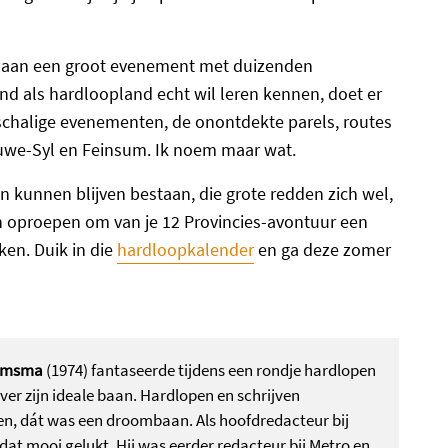
om aan een groot evenement met duizenden
d als hardloopland echt wil leren kennen, doet er
schalige evenementen, de onontdekte parels, routes
 Ouwe-Syl en Feinsum. Ik noem maar wat.
n kunnen blijven bestaan, die grote redden zich wel,
len oproepen om van je 12 Provincies-avontuur een
en. Duik in die
hardloopkalender
en ga deze zomer
omsma
(1974) fantaseerde tijdens een rondje hardlopen
ver zijn ideale baan. Hardlopen en schrijven
n, dát was een droombaan. Als hoofdredacteur bij
dat mooi gelukt. Hij was eerder redacteur bij Metro en