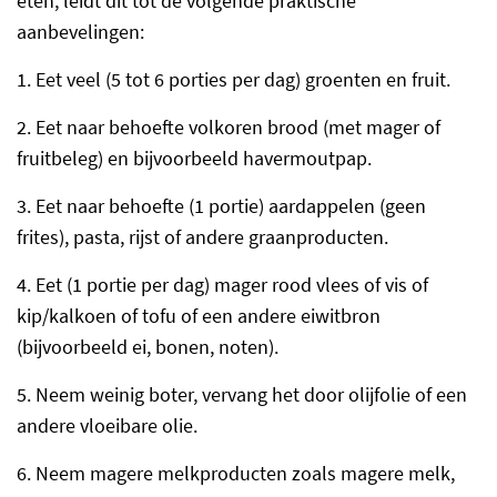
eten, leidt dit tot de volgende praktische
aanbevelingen:
1.
Eet veel (5 tot 6 porties per dag) groenten en fruit.
2.
Eet naar behoefte volkoren brood (met mager of
fruitbeleg) en bijvoorbeeld havermoutpap.
3.
Eet naar behoefte (1 portie) aardappelen (geen
frites), pasta, rijst of andere graanproducten.
4.
Eet (1 portie per dag) mager rood vlees of vis of
kip/kalkoen of tofu of een andere eiwitbron
(bijvoorbeeld ei, bonen, noten).
5.
Neem weinig boter, vervang het door olijfolie of een
andere vloeibare olie.
6.
Neem magere melkproducten zoals magere melk,