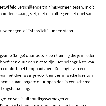
etwijfeld verschillende trainingsvormen tegen. In dit
onder elkaar gezet, met een uitleg en het doel van
k ‘vermogen’ of ‘intensiteit’ kunnen staan.
zame (lange) duurloop, is een training die je in ieder
oeft een duurloop niet te zijn. Het belangrijkste van
en comfortabel tempo uitvoert. De lengte van een
 van het doel waar je voor traint en in welke fase van
schema staan langere duurlopen dan in een schema
langste training.
ergroten van je uithoudingsvermogen en
 Daarnaast stimuleer je door langzaam te lopen de