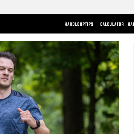
hardlooptips
calculator
ha