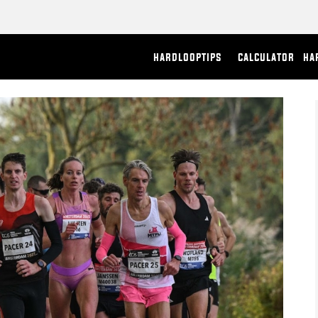
hardlooptips
calculator
ha