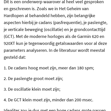
Dit is een onderwerp waarover al heel veel gesproken
en geschreven is. Zoals we in Het Geheim van
Hardlopen al behandeld hebben, zijn belangrijke
aspecten hierbij je cadans (pasfrequentie), je paslengte,
je verticale beweging (oscillatie) en je grondcontacttijd
(GCT). Met de moderne horloges als de Garmin 620 en
920XT kun je tegenwoordig getalswaarden voor al deze
parameters analyseren. In de literatuur wordt meestal
gesteld dat:
1.
De cadans hoog moet zijn, meer dan 180 spm;
2.
De paslengte groot moet zijn;
3.
De oscillatie klein moet zijn;
4.
De GCT klein moet zijn, minder dan 200 msec.
Idealiter zou je dus met een hoge cadans grote passen