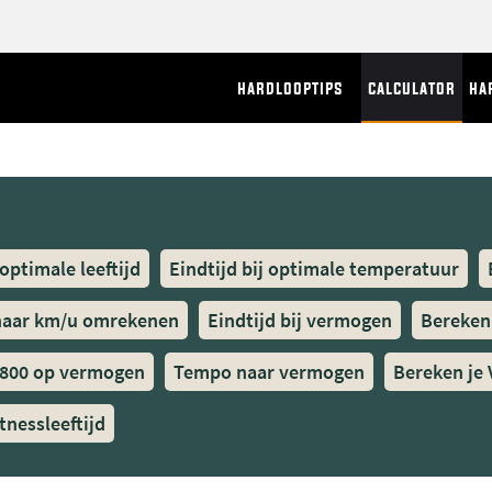
hardlooptips
calculator
ha
 optimale leeftijd
Eindtijd bij optimale temperatuur
naar km/u omrekenen
Eindtijd bij vermogen
Bereken
 800 op vermogen
Tempo naar vermogen
Bereken je
tnessleeftijd