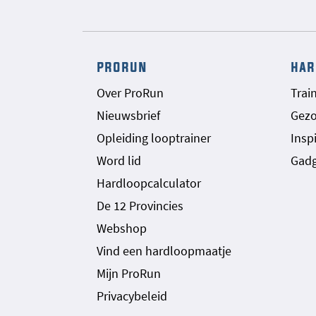
prorun
har
Over ProRun
Trai
Nieuwsbrief
Gez
Opleiding looptrainer
Inspi
Word lid
Gadg
Hardloopcalculator
De 12 Provincies
Webshop
Vind een hardloopmaatje
Mijn ProRun
Privacybeleid