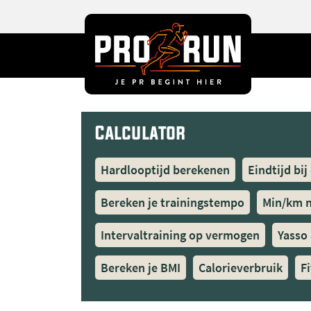
Calculator
Hardlooptijd berekenen
Eindtijd bij
Bereken je trainingstempo
Min/km 
Intervaltraining op vermogen
Yasso
Bereken je BMI
Calorieverbruik
Fi