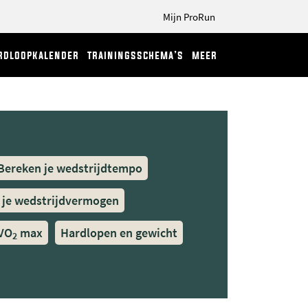
Mijn ProRun
rdloopkalender
trainingsschema’s
meer
Bereken je wedstrijdtempo
 je wedstrijdvermogen
 VO
max
Hardlopen en gewicht
2