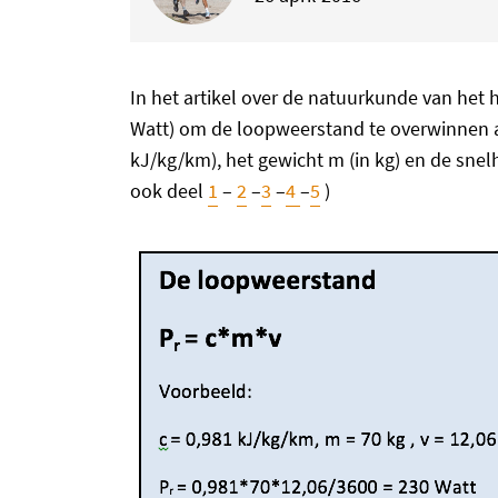
In het artikel over de natuurkunde van het
Watt) om de loopweerstand te overwinnen afh
kJ/kg/km), het gewicht m (in kg) en de snelh
ook deel
1
–
2
–
3
–
4
–
5
)