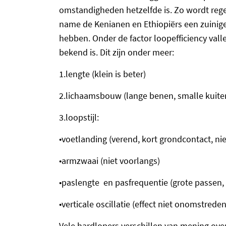
omstandigheden hetzelfde is. Zo wordt re
name de Kenianen en Ethiopiërs een zuinige
hebben. Onder de factor loopefficiency valle
bekend is. Dit zijn onder meer:
1.
lengte (klein is beter)
2.
lichaamsbouw (lange benen, smalle kuiten
3.
loopstijl:
•
voetlanding (verend, kort grondcontact, nie
•
armzwaai (niet voorlangs)
•
paslengte en pasfrequentie (grote passen,
•
verticale oscillatie (effect niet onomstreden
Vele hardlopers verschillen van mening over