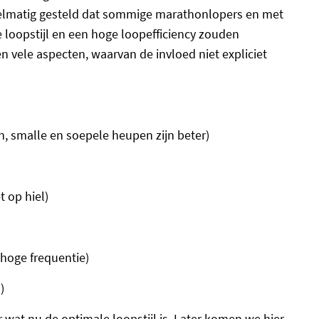
gelmatig gesteld dat sommige marathonlopers en met
 loopstijl en een hoge loopefficiency zouden
n vele aspecten, waarvan de invloed niet expliciet
, smalle en soepele heupen zijn beter)
t op hiel)
 hoge frequentie)
)
 wat nu de optimale loopstijl is. Later komen we hier