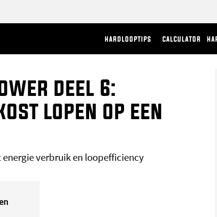
hardlooptips
calculator
ha
ower deel 6:
kost lopen op een
t energie verbruik en loopefficiency
gen